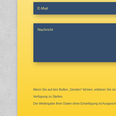
Wenn Sie auf den Button „Senden“ klicken, erklären Sie si
Verfügung zu Stellen.
Die Weitergabe Ihrer Daten ohne Einwilligung ist Ausgesch